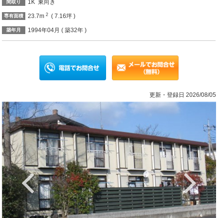
1K 東向き
間取り
2
23.7m
( 7.16坪 )
専有面積
1994年04月 ( 築32年 )
築年月
更新・登録日 2026/08/05
Previous
Ne