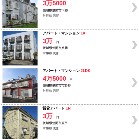
3万5000
円
茨城県笠間市下郷
常磐線 岩間
アパート・マンション
1K
3万
円
茨城県笠間市八雲
常磐線 友部
アパート・マンション
2LDK
4万5000
円
茨城県笠間市市野谷
常磐線 岩間
賃貸アパート
1R
3万
円
茨城県笠間市五平
常磐線 友部