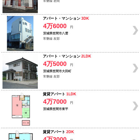
常磐線 岩間
アパート・マンション
3DK
4万6000
円
茨城県笠間市八雲
常磐線 友部
アパート・マンション
2LDK
4万5000
円
茨城県笠間市大田町
常磐線 友部
賃貸アパート
1LDK
4万7000
円
茨城県笠間市東平
賃貸アパート
2DK
4万3000