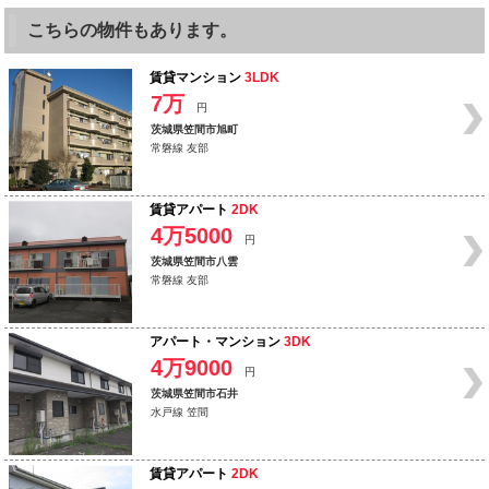
こちらの物件もあります。
賃貸マンション
3LDK
7万
円
茨城県笠間市旭町
常磐線 友部
賃貸アパート
2DK
4万5000
円
茨城県笠間市八雲
常磐線 友部
アパート・マンション
3DK
4万9000
円
茨城県笠間市石井
水戸線 笠間
賃貸アパート
2DK