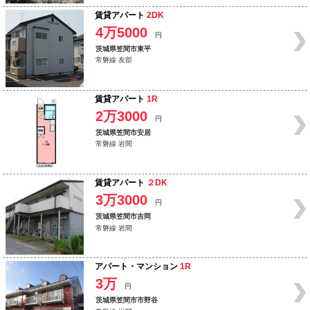
賃貸アパート
2DK
4万5000
円
茨城県笠間市東平
常磐線 友部
賃貸アパート
1R
2万3000
円
茨城県笠間市安居
常磐線 岩間
賃貸アパート
２DK
3万3000
円
茨城県笠間市吉岡
常磐線 岩間
アパート・マンション
1R
3万
円
茨城県笠間市市野谷