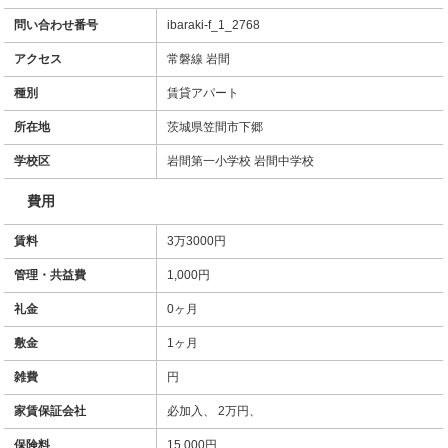
問い合わせ番号
ibaraki-f_1_2768
アクセス
常磐線 岩間
種別
賃貸アパート
所在地
茨城県笠間市下郷
学校区
岩間第一小学校 岩間中学校
費用
賃料
3万3000円
管理・共益費
1,000円
礼金
0ヶ月
敷金
1ヶ月
雑費
円
家賃保証会社
必加入、 2万円、
保険料
15,000円