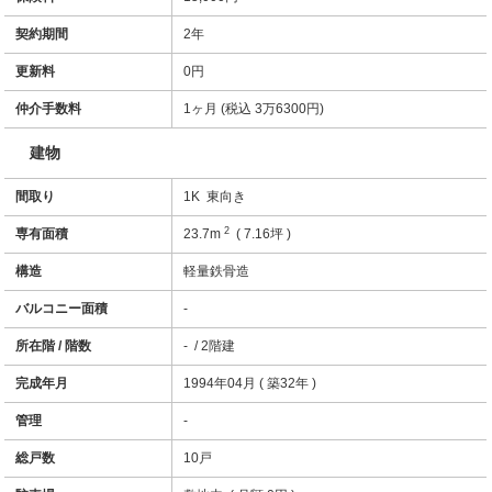
契約期間
2年
更新料
0円
仲介手数料
1ヶ月 (税込 3万6300円)
建物
間取り
1K 東向き
2
専有面積
23.7m
( 7.16坪 )
構造
軽量鉄骨造
バルコニー面積
-
所在階 / 階数
- / 2階建
完成年月
1994年04月 ( 築32年 )
管理
-
総戸数
10戸