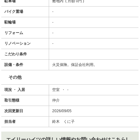
駐車場
敷地内 ( 月額 0円 )
バイク置場
-
駐輪場
-
リフォーム
-
リノベーション
-
こだわり条件
設備・条件
火災保険。保証会社利用。
その他
現況 ・ 入居
空室 ・ -
取引態様
仲介
次回更新日
2026/09/05
担当者
鈴木 くに子
エイリーハイツ
の詳しい情報やお問い合わせはこちら!