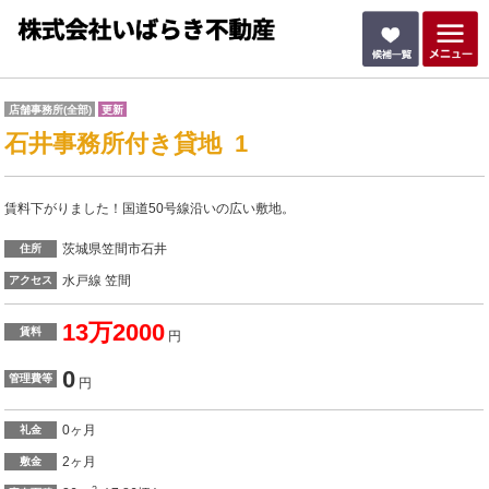
店舗事務所(全部)
更新
石井事務所付き貸地 1
賃料下がりました！国道50号線沿いの広い敷地。
茨城県笠間市石井
住所
水戸線 笠間
アクセス
13万2000
賃料
円
0
管理費等
円
0ヶ月
礼金
2ヶ月
敷金