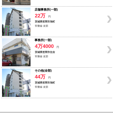
店舗事務所(一部)
22万
円
茨城県笠間市旭町
常磐線 友部
事務所(一部)
4万4000
円
茨城県笠間市住吉
常磐線 友部
その他(全部)
44万
円
茨城県笠間市旭町
常磐線 友部