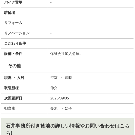
バイク置場
-
駐輪場
-
リフォーム
-
リノベーション
-
こだわり条件
設備・条件
保証会社加入必須。
その他
現況 ・ 入居
空室 ・ 即時
取引態様
仲介
次回更新日
2026/09/05
担当者
鈴木 くに子
石井事務所付き貸地
の詳しい情報やお問い合わせはこち
ら!