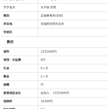
アクセス
水戸線 笠間
種別
店舗事務所(全部)
所在地
茨城県笠間市石井
学校区
費用
賃料
13万2000円
管理・共益費
0円
礼金
0ヶ月
敷金
2ヶ月
雑費
円
家賃保証会社
必加入、 13万2000円、
保険料
19,000円