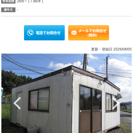
2
26m
( 7.86坪 )
専有面積
-
築年月
更新・登録日 2026/08/05
Previous
Ne