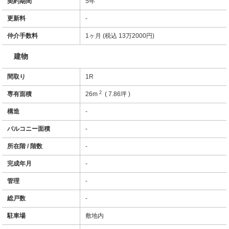
契約期間
5年
更新料
-
仲介手数料
1ヶ月 (税込 13万2000円)
建物
間取り
1R
2
専有面積
26m
( 7.86坪 )
構造
-
バルコニー面積
-
所在階 / 階数
-
完成年月
-
管理
-
総戸数
-
駐車場
敷地内