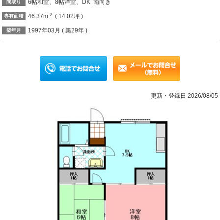
6帖和室、8帖洋室、DK 南向き
間取り
2
46.37m
( 14.02坪 )
専有面積
1997年03月 ( 築29年 )
築年月
更新・登録日 2026/08/05
Previous
Ne