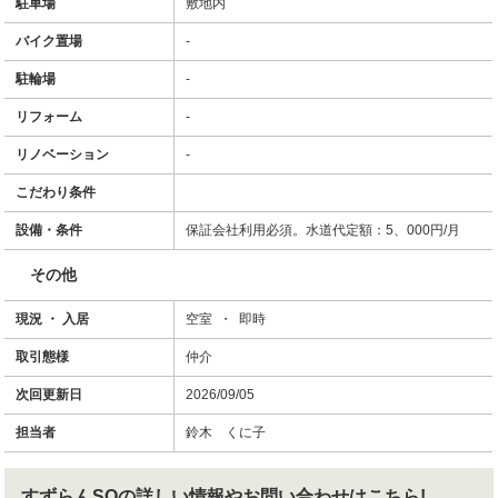
駐車場
敷地内
バイク置場
-
駐輪場
-
リフォーム
-
リノベーション
-
こだわり条件
設備・条件
保証会社利用必須。水道代定額：5、000円/月
その他
現況 ・ 入居
空室 ・ 即時
取引態様
仲介
次回更新日
2026/09/05
担当者
鈴木 くに子
すずらんSO
の詳しい情報やお問い合わせはこちら!