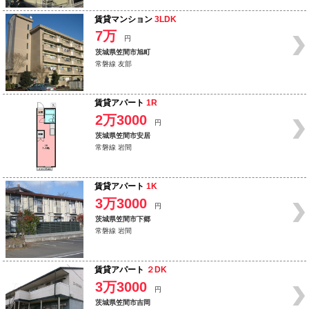
賃貸マンション
3LDK
7万
円
茨城県笠間市旭町
常磐線 友部
賃貸アパート
1R
2万3000
円
茨城県笠間市安居
常磐線 岩間
賃貸アパート
1K
3万3000
円
茨城県笠間市下郷
常磐線 岩間
賃貸アパート
２DK
3万3000
円
茨城県笠間市吉岡