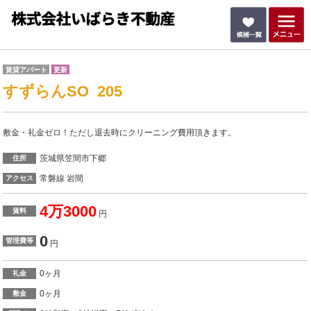
賃貸アパート
更新
すずらんSO 205
敷金・礼金ゼロ！ただし退去時にクリーニング費用頂きます。
茨城県笠間市下郷
住所
常磐線 岩間
アクセス
4万3000
賃料
円
0
管理費等
円
0ヶ月
礼金
0ヶ月
敷金