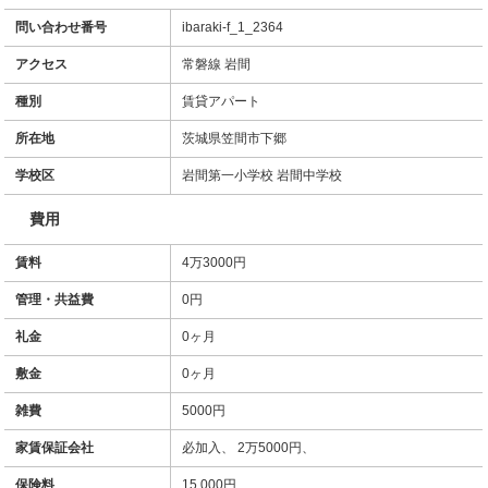
問い合わせ番号
ibaraki-f_1_2364
アクセス
常磐線 岩間
種別
賃貸アパート
所在地
茨城県笠間市下郷
学校区
岩間第一小学校 岩間中学校
費用
賃料
4万3000円
管理・共益費
0円
礼金
0ヶ月
敷金
0ヶ月
雑費
5000円
家賃保証会社
必加入、 2万5000円、
保険料
15,000円