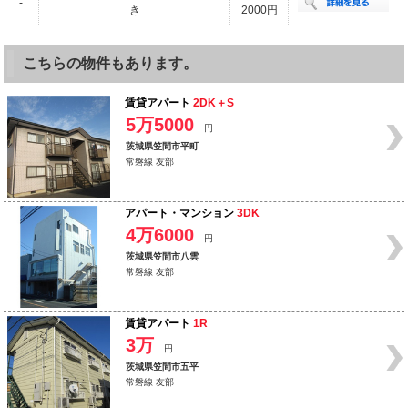
-
き
2000円
こちらの物件もあります。
賃貸アパート
2DK＋S
5万5000
円
茨城県笠間市平町
常磐線 友部
アパート・マンション
3DK
4万6000
円
茨城県笠間市八雲
常磐線 友部
賃貸アパート
1R
3万
円
茨城県笠間市五平
常磐線 友部