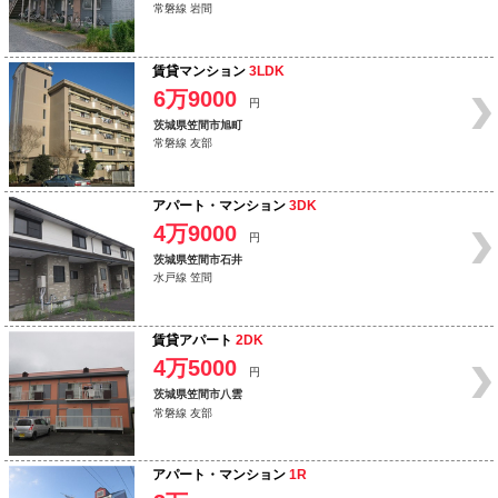
常磐線 岩間
賃貸マンション
3LDK
6万9000
円
茨城県笠間市旭町
常磐線 友部
アパート・マンション
3DK
4万9000
円
茨城県笠間市石井
水戸線 笠間
賃貸アパート
2DK
4万5000
円
茨城県笠間市八雲
常磐線 友部
アパート・マンション
1R