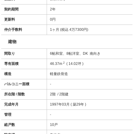
契約期間
2年
更新料
0円
仲介手数料
1ヶ月 (税込 4万7300円)
建物
間取り
6帖和室、8帖洋室、DK 南向き
2
専有面積
46.37m
( 14.02坪 )
構造
軽量鉄骨造
バルコニー面積
-
所在階 / 階数
2階 / 2階建
完成年月
1997年03月 ( 築29年 )
管理
-
総戸数
10戸