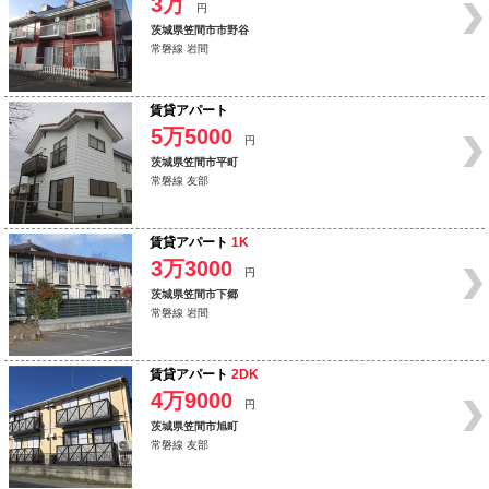
3万
円
茨城県笠間市市野谷
常磐線 岩間
賃貸アパート
5万5000
円
茨城県笠間市平町
常磐線 友部
賃貸アパート
1K
3万3000
円
茨城県笠間市下郷
常磐線 岩間
賃貸アパート
2DK
4万9000
円
茨城県笠間市旭町
常磐線 友部