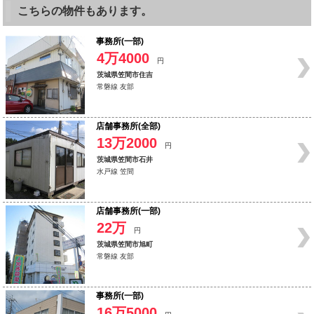
こちらの物件もあります。
事務所(一部)
4万4000
円
茨城県笠間市住吉
常磐線 友部
店舗事務所(全部)
13万2000
円
茨城県笠間市石井
水戸線 笠間
店舗事務所(一部)
22万
円
茨城県笠間市旭町
常磐線 友部
事務所(一部)
16万5000