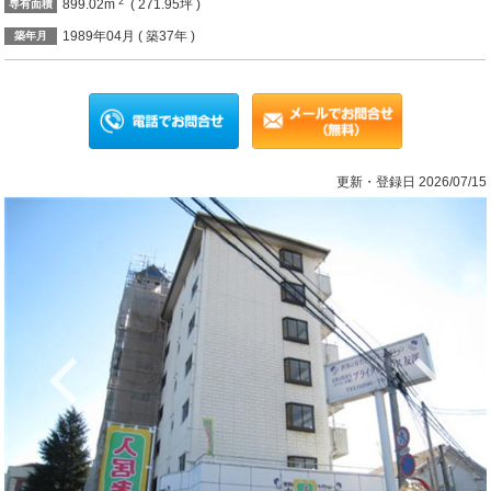
2
899.02m
( 271.95坪 )
専有面積
1989年04月 ( 築37年 )
築年月
更新・登録日 2026/07/15
Previous
Ne