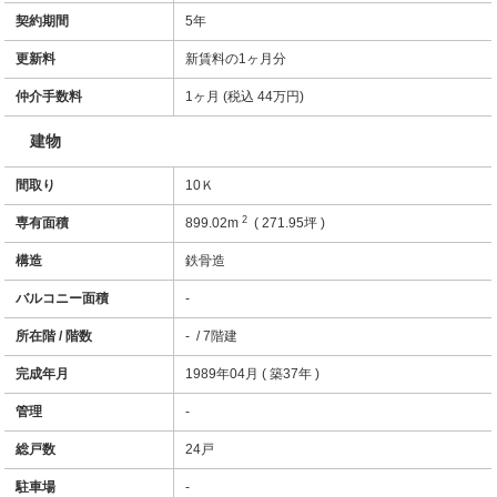
契約期間
5年
更新料
新賃料の1ヶ月分
仲介手数料
1ヶ月 (税込 44万円)
建物
間取り
10Ｋ
2
専有面積
899.02m
( 271.95坪 )
構造
鉄骨造
バルコニー面積
-
所在階 / 階数
- / 7階建
完成年月
1989年04月 ( 築37年 )
管理
-
総戸数
24戸
駐車場
-