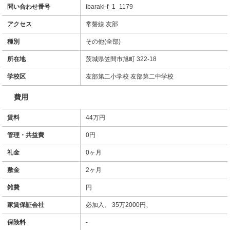
問い合わせ番号
ibaraki-f_1_1179
アクセス
常磐線 友部
種別
その他(全部)
所在地
茨城県笠間市旭町 322-18
学校区
友部第二小学校 友部第二中学校
費用
賃料
44万円
管理・共益費
0円
礼金
0ヶ月
敷金
2ヶ月
雑費
円
家賃保証会社
必加入、 35万2000円、
保険料
-