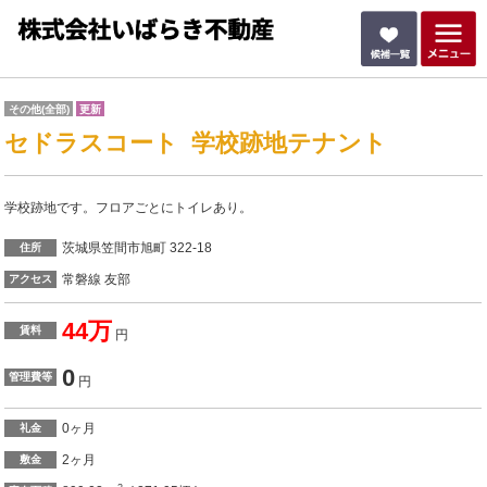
その他(全部)
更新
セドラスコート 学校跡地テナント
学校跡地です。フロアごとにトイレあり。
茨城県笠間市旭町 322-18
住所
常磐線 友部
アクセス
44万
賃料
円
0
管理費等
円
0ヶ月
礼金
2ヶ月
敷金